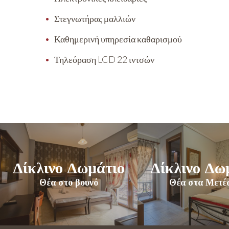
Στεγνωτήρας μαλλιών
Καθημερινή υπηρεσία καθαρισμού
Τηλεόραση LCD 22 ιντσών
Δίκλινο Δωμάτιο
Δίκλινο Δω
Θέα στο βουνό
Θέα στα Μετέ