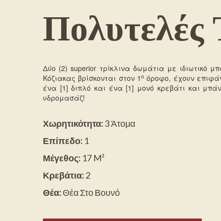
Πολυτελές 
Δύο (2) superior τρίκλινα δωμάτια με ιδιωτικό μ
ο
Κόζιακας βρίσκονται στον 1
όροφο, έχουν επιφάν
ένα [1] διπλό και ένα [1] μονό κρεβάτι και μπά
υδρομασάζ!
Χωρητικότητα:
3 Άτομα
Επίπεδο:
1
Μέγεθος:
17 M²
Κρεβάτια:
2
Θέα:
Θέα Στο Βουνό