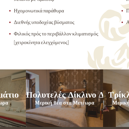
Ηχομονωτικά παράθυρα
Π
Διεθνής υποδοχέας βύσματος
Α
Φιλικός πρός το περιβάλλον κλιματισμός
[χειροκίνητα ελεγχόμενος]
μάτιο
Πολυτελές Δίκλινο Δωμάτι
Τρίκ
ωρα
Μερική θέα στα Μετέωρα
Μερική