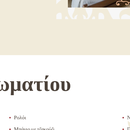
ωματίου
Ρολόι
Ν
Μπάνιο με τζακούζι
Π