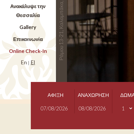
Ράμου 13-21, Καλαμπάκα, 42200 Μετέωρα
Ανακάλυψε την
Θεσσαλία
Gallery
Επικοινωνία
Online Check-In
En
El
|
ΑΦΙΞΗ
ΑΝΑΧΩΡΗΣΗ
ΔΩΜΑ