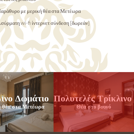
αράθυρο με μερική θέα στα Μετέωρα
σύρματη wi-fi ίντερνετ σύνδεση [δωρεάν]
ο
λινο Δωμάτιο
Πολυτελές Τρίκλινο
 θέα στα Μετέωρα
Θέα στο βουνό